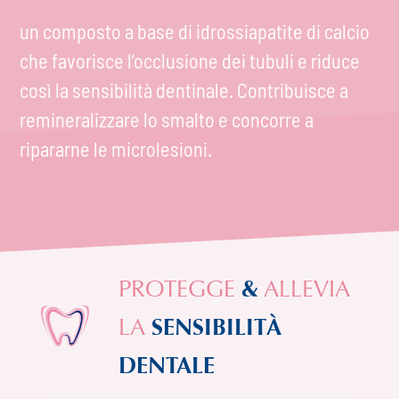
un composto a base di idrossiapatite di calcio
che favorisce l’occlusione dei tubuli e riduce
così la sensibilità dentinale. Contribuisce a
remineralizzare lo smalto e concorre a
ripararne le microlesioni.
PROTEGGE
&
ALLEVIA
LA
SENSIBILITÀ
DENTALE